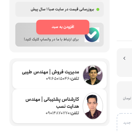
لوازم جانبی پرینتر ها
بروزرسانی قیمت در سایت صبا
1 سال پیش
ث ( دانگل بلوتوثی )
بارکد خوان
دستگاه فیش پرینت
افزودن به سبد
ارتباط فوری با ما
برای ارتباط با ما در واتساپ کلیک کنید!
مدیریت فروش | مهندس طیبی
تلفن:
09165015046
کارشناس پشتیبانی | مهندس
هدایت نسب
تلفن:
09014870770
 جدید