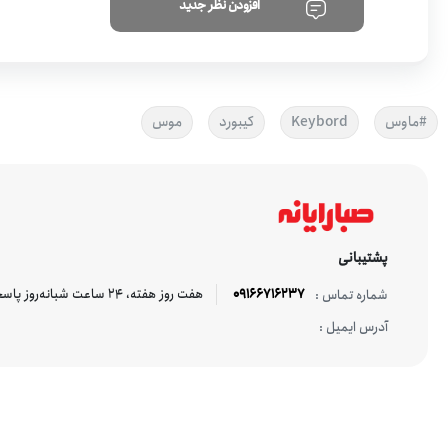
افزودن نظر جدید
#ماوس
Keybord
کیبورد
موس
پشتیبانی
09166716237
هفت روز هفته، ۲۴ ساعت شبانه‌روز پاسخگوی شما هستیم.
شماره تماس :
آدرس ایمیل :