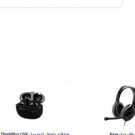
ر مدل K800
هنذفری بلوتوثی لنوو مدل ThinkPlus LIVE