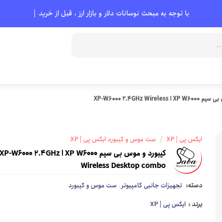
با توجه به مبحث نوسانات دلار و بازار ارز ، قبل از خرید حتماً با
|
کیبورد و موس بی سیم XP W6000 ا XP-W6000 2.4GHz Wireless
دی وی دی رایتر
کیبورد بی سیم
کیف و باکس هارد
دانگل شبکه
فن و خنک کننده
کیبورد گیمینگ
CD - DVD و لوازم جانبی
لوازم جانبی 
/
ایکس پی | XP
ست موس و کیبورد ایکس پی | XP
موس
تجهیزات ذخیره سازی
مودم و تجهیزات شبکه
کابل و تبد
کیبورد و موس بی سیم XP W6000 ا XP-W6000 2.4GHz
موس گیمینگ
فلش ( یو اس پی )
مودم
کابل تبدیل HDMI
Wireless Desktop combo
موس بی سیم
رم گوشی و دوربین
اکسس پوینت
کابل تبدیل DP
دسته:
تجهیزات جانبی کامپیوتر
ست موس و کیبورد
،
موس با سیم
هارد اکسترنال
روتر
کابل تبدیل AUX
برند :
ایکس پی | XP
موس پد
هارد اینترنال ( HDD )
سوییچ شبکه
کابل تبدیل VGA