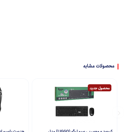
محصولات مشابه
محصول جدید
کیبورد و موس بی سیم لیگو (LIGGO) مدل
هدست باسیم ادیفای