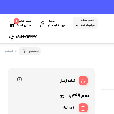
انتخاب مکان
0
سبد خرید
کاربری
خالی است
موقعیت شما
ورود / ثبت نام
09166716237
0 دیدگاه
نامعلوم
کابل و تبدیل USB
پاوربانک
شبکه
هاب USB
نرم افزار و بازی
یلات صوتی و تصویری
کابل پرینتر
نرم افزار حسابداری
آماده ارسال
کابل تبدیل و برق لپ تاپ و کامپیوتر
سیستم عامل
کابل افزایش طول USB
1,399,000
پرینتر ها
3 در انبار