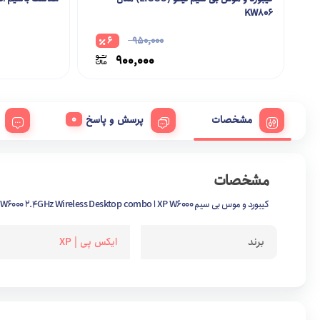
KW806
6
950,000
900,000
مشخصات
پرسش و پاسخ
مشخصات
کیبورد و موس بی سیم XP W6000 ا XP-W6000 2.4GHz Wireless Desktop combo
برند
ایکس پی | XP