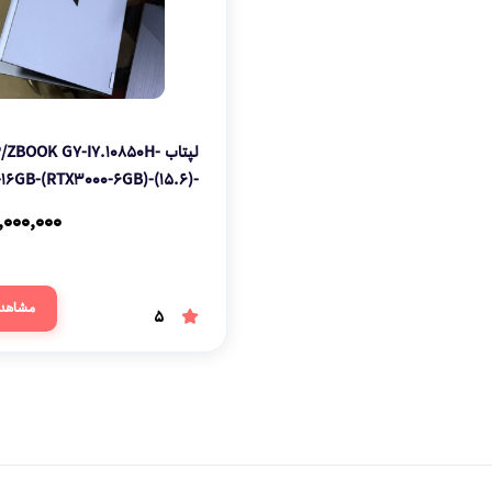
لپتاب /ZBOOK G7-I7.10850H
16GB-(RTX3000-6GB)-(15.6)-
FHD
,000,000
مشاهد
5