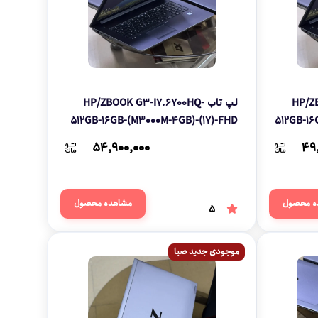
HP/ZB-
لپ تاب HP/ZBOOK G3-I7.6700HQ-
512GB-16GB-(M3000M-4GB)-(17)-FHD
512GB-16
54,900,000
49
ه محصول
مشاهده محصول
5
موجودی جدید صبا