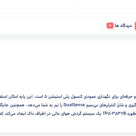
دیدگاه ها
پایه چند منظوره PS5 دابی مدل TP5-3537B یک خنک کننده شیک و حرفه‌ای برای نگهداری عمودی کنسول پلی استیشن 5 است. این پای
برای نسخه استاندارد و دیجیتال PS5 را دارد و علاوه بر آن قابلیت قرارگیری و شارژ کنترلرهای بی‌سیم DualSense را نیز به شما می‌دهد. هم
برای قرارگیری دیسک بازی‌های شما در آن تعبیه شده است. پایه چند منظوره TP5-3537B یک سیستم گردش هوای عالی در اطراف داک ایجاد می‌کند