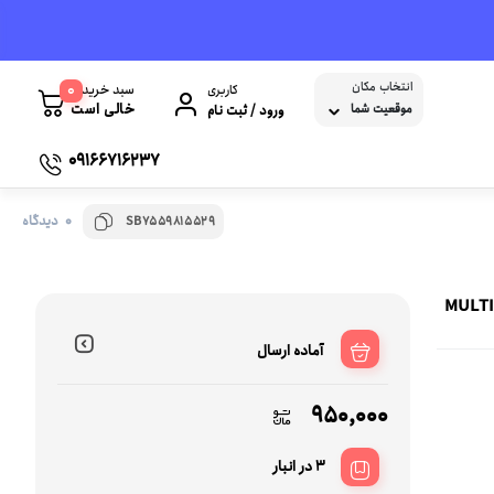
انتخاب مکان
0
سبد خرید
کاربری
خالی است
موقعیت شما
ورود / ثبت نام
09166716237
0 دیدگاه
SB7559815529
کابل و تبدیل USB
پاوربانک
شبکه
هاب USB
نرم افزار و بازی
MULTI FUN
یلات صوتی و تصویری
کابل پرینتر
نرم افزار حسابداری
آماده ارسال
کابل تبدیل و برق لپ تاپ و کامپیوتر
سیستم عامل
کابل افزایش طول USB
950,000
پرینتر ها
3 در انبار