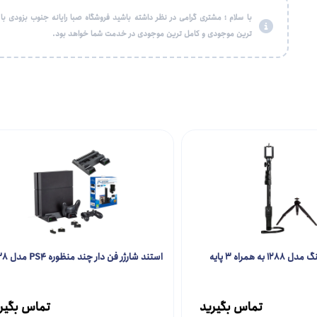
با سلام ؛ مشتری گرامی در نظر داشته باشید فروشگاه صبا رایانه جنوب بزودی با
ترین موجودی و کامل ترین موجودی در خدمت شما خواهد بود.
پایه مونوپاد یانتنگ مدل 1288 به همراه 3 پایه
استند شارژر فن دار چند منظوره PS4 مدل YH-38
تماس بگیرید
تماس بگیر