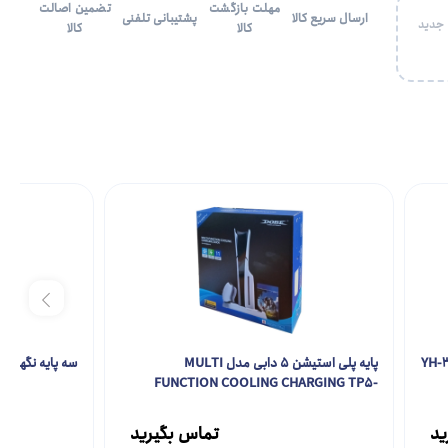
مهلت بازگشت
تضمین اصالت
ارسال سریع کالا
پشتیبانی تلفنی
 جدید
کالا
کالا
پایه پلی استیشن 5 دابی مدل MULTI
سه پایه نگهدارنده م
FUNCTION COOLING CHARGING TP5-
3537B
ید
تماس بگیرید