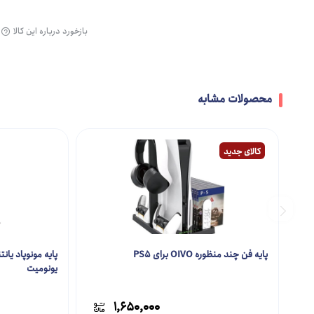
بازخورد درباره این کالا
محصولات مشابه
کالای جدید
پایه فن چند منظوره OIVO برای PS5
یونومیت
1,650,000