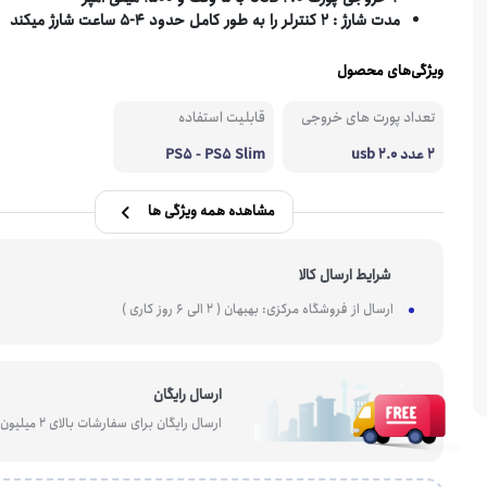
مدت شارژ : 2 کنترلر را به طور کامل حدود 4-5 ساعت شارژ میکند
هارد SSD
کابل ، تبدیل شبکه و تلفن
گیرنده بلوتو
کیبورد
ویژگی‌های محصول
هارد SSD اکسترنال
کارت شبکه
اسپلیتر
ست موس و کیبورد
تعداد پورت های خروجی
قابلیت استفاده
2 عدد usb 2.0
PS5 - PS5 Slim
مشاهده همه ویژگی ها
شرایط ارسال کالا
ارسال از فروشگاه مرکزی: بهبهان ( 2 الی 6 روز کاری )
ارسال رایگان
ارسال رایگان برای سفارشات بالای 2 میلیون تومان