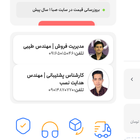
لوازم جانبی پرینتر ها
بروزرسانی قیمت در سایت صبا
1 سال پیش
ث ( دانگل بلوتوثی )
بارکد خوان
دستگاه فیش پرینت
افزودن به سبد
مدیریت فروش | مهندس طیبی
تلفن:
09165015046
کارشناس پشتیبانی | مهندس
هدایت نسب
تلفن:
09014870770