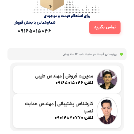
برای استعلام قیمت و موجودی
شماره‌تماس‌ با‌ بخش فروش
تماس بگیرید
09165015046
بروزرسانی قیمت در سایت صبا
12 ماه پیش
مدیریت فروش | مهندس طیبی
تلفن:
09165015046
کارشناس پشتیبانی | مهندس هدایت
نسب
تلفن:
09014870770