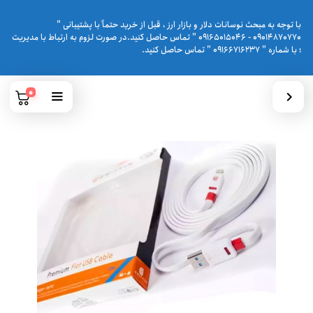
با توجه به مبحث نوسانات دلار و بازار ارز ، قبل از خرید حتماً با پشتیبانی "
09014870770 - 09165015046 " تماس حاصل کنید.در صورت لزوم به ارتباط با مدیریت
؛ با شماره " 09166716237 " تماس حاصل کنید.
0