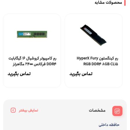
محصولات مشابه
رم کینگستون HyperX Fury
رم کامپیوتر کروشیال ۱۶ گیگابایت
RGB DDR4 8GB CL15
DDR4 فرکانس ۲۴۰۰ مگاهرتز
CL17
3200Mhz
تماس بگیرید
تماس بگیرید
مشخصات
نمایش بیشتر
حافظه داخلی