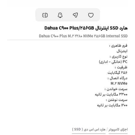
هارد SSD اینترنال Dahua C900 Plus/256GB
Dahua C900 Plus M.2 2280 NVMe 256GB Internal SSD
فرم ظاهری :
اینترنال
نوع کاربری :
PC (خانگی – اداری)
ظرفیت :
256 گیگابایت
درگاه اتصال :
M.2 NVMe
سرعت خواندن :
3300 مگابایت بر ثانیه
سرعت نوشتن :
1200 مگابایت بر ثانیه
/
اجزای کامپیوتر
هارد اس اس دی ( SSD )