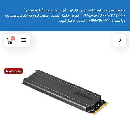
با توجه به مبحث نوسانات دلار و بازار ارز ، قبل از خرید حتماً با پشتیبانی "
09014870770 - 09165015046 " تماس حاصل کنید.در صورت لزوم به ارتباط با مدیریت
؛ با شماره " 09166716237 " تماس حاصل کنید.
0
هارد داهوا