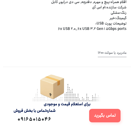
اقلام همراه:پیچ و مهره, دفترچه, سی دی درایور, کابل
شرکت سازنده:ام اس آی
رنگ:مشکی
گیمینگ:خیر
توضیحات پورت USB:
6x USB 2.0, 6x USB 3.2 Gen 1 5Gbps ports
مادربرد با سوکت 1200
برای استعلام قیمت و موجودی
شماره‌تماس‌ با‌ بخش فروش
تماس بگیرید
09165015046