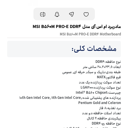
مادربرد ام اس آی مدل MSI B560M PRO-E DDR4
MSI B560M PRO-E DDR4 Motherboard
مشخصات کلی:
نوع حافظه:DDR4
ابعاد:23.6×20.2 سانتی متر
طبقه بندی:باریک و سبک, حرفه ای, عمومی
فرم فاکتور:MATX
تعداد سوکت پردازنده:یک عدد
نوع سوکت پردازنده:LGA1200
چیپ‌ست:Intel® B560 Chipset
پردازنده های پشتیبانی شده:10th Gen Intel Core, 11th Gen Intel Core,
Pentium Gold and Celeron
برد تغذیه:8 فاز
تعداد اسلات حافظه:دو عدد
پیکربندی حافظه:2 کانال
نوع حافظه رم:DDR4