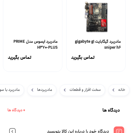
مادربرد گیگابایت gigabyte g1
مادربرد ایسوس مدل PRIME
H370-PLUS
sniper h6
تماس بگیرید
تماس بگیرید
خانه
سخت افزار و قطعات
مادربردها
مادربرد با سوکت
دیدگاه ها
0 دیدگاه ها
دیدگاه خود را درباره این کالا بنویسید