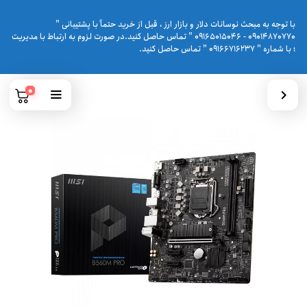
با توجه به مبحث نوسانات دلار و بازار ارز ، قبل از خرید حتماً با پشتیبانی "
09014870770 - 09165015046 " تماس حاصل کنید.در صورت لزوم به ارتباط با مدیریت
؛ با شماره " 09166716237 " تماس حاصل کنید.
0