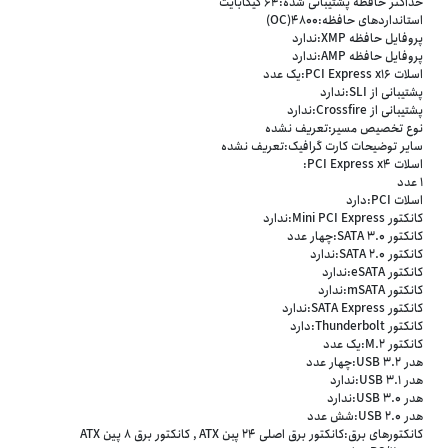
حداکثر حافظه پشتیبانی شده:64 گیگابایت
استانداردهای حافظه:4800(OC)
پروفایل حافظه XMP:ندارد
پروفایل حافظه AMP:ندارد
اسلات PCI Express x16:یک عدد
پشتیبانی از SLI:ندارد
پشتیبانی از Crossfire:ندارد
نوع تخصیص مسیر:تعریف نشده
سایر توضیحات کارت گرافیک:تعریف نشده
اسلات PCI Express x4:
1 عدد
اسلات PCI:دارد
کانکتور Mini PCI Express:ندارد
کانکتور SATA 3.0:چهار عدد
کانکتور SATA 2.0:ندارد
کانکتور eSATA:ندارد
کانکتور mSATA:ندارد
کانکتور SATA Express:ندارد
کانکتور Thunderbolt:دارد
کانکتور M.2:یک عدد
هدر USB 3.2:چهار عدد
هدر USB 3.1:ندارد
هدر USB 3.0:ندارد
هدر USB 2.0:شش عدد
کانکتورهای برق:کانکتور برق اصلی 24 پبن ATX , کانکتور برق 8 پین ATX