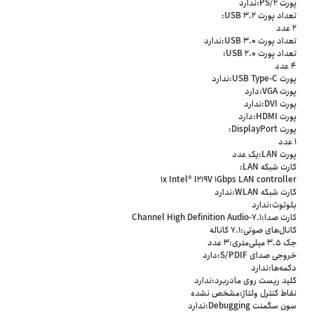
پورت PS/2:ندارد
تعداد پورت USB 3.2:
2 عدد
تعداد پورت USB 3.0:ندارد
تعداد پورت USB 2.0:
4 عدد
پورت USB Type-C:ندارد
پورت VGA:دارد
پورت DVI:ندارد
پورت HDMI:دارد
پورت DisplayPort:
1 عدد
پورت LAN:یک عدد
کارت شبکه LAN:
1x Intel® I219V 1Gbps LAN controller
کارت شبکه WLAN:ندارد
بلوتوث:ندارد
کارت صدا:7.1-Channel High Definition Audio
کانال‌های صوتی:7.1 کاناله
جک 3.5 میلی‌متری:3 عدد
خروجی صدای S/PDIF:دارد
دکمه‌ها:ندارد
کلید ریست روی مادربرد:ندارد
نقاط کنترل ولتاژ:مشخص نشده
سون سگمنت Debugging:ندارد