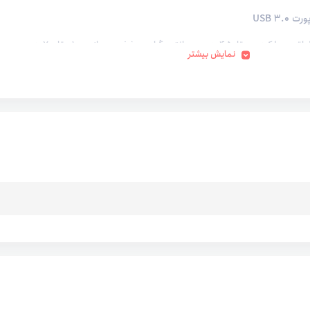
USB 3.0
دمای عملیاتی:عملکرد: 0 تا 45 درجه سانتی گراد – ذخیره سازی: 10- تا 70 درجه
نمایش بیشتر
د
ل‌ ها – دستگاه ها:Windows 7, 8, 10 – Mac OS 10.9 or later
با USB 2.0
بازیابی فایل ها RescuePRO® Deluxe
ی فایل ‌ها با استفاده از نرم افزار SanDisk SecureAccess