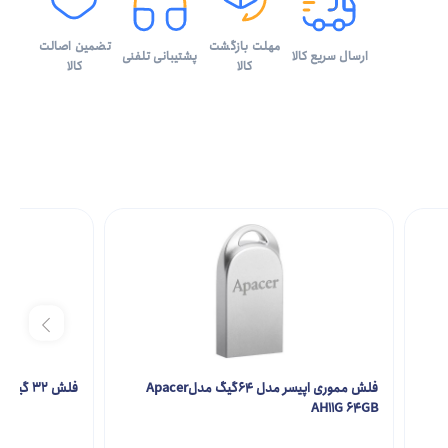
مهلت بازگشت
تضمین اصالت
ارسال سریع کالا
پشتیبانی تلفنی
کالا
کالا
فلش مموری اپیسر مدل 64گیگ مدلApacer
فلش 32 گیگ داهوا DAHUA USB2.0 U106 32G
AH11G 64GB