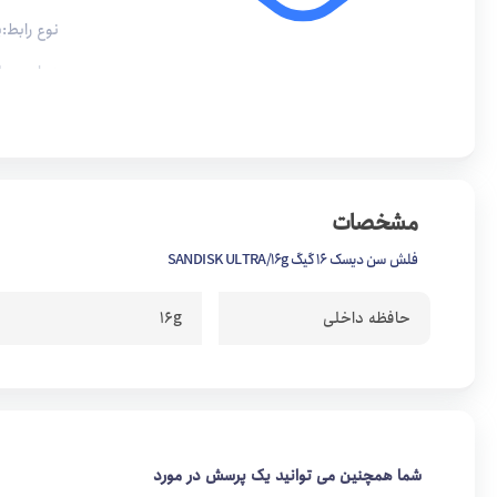
نوع رابط:پورت 
سانتی گرا
سازگار با سیستم عام
ویژگی ها:
مشخصات
قابلیت سازگار 
فلش سن دیسک 16 گیگ SANDISK ULTRA/16g
دارای نرم افزار 
قابلیت رمزگذار
حافظه داخلی
16g
شما همچنین می توانید یک پرسش در مورد