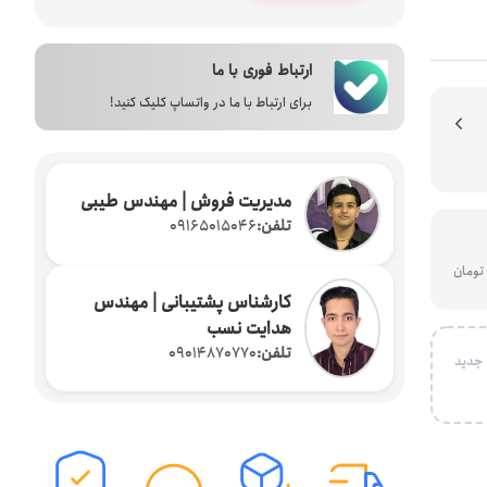
لوازم جانبی پرینتر ها
ث ( دانگل بلوتوثی )
بارکد خوان
ارتباط فوری با ما
دستگاه فیش پرینت
برای ارتباط با ما در واتساپ کلیک کنید!
مدیریت فروش | مهندس طیبی
تلفن:
09165015046
کارشناس پشتیبانی | مهندس
هدایت نسب
تلفن:
09014870770
 جدید