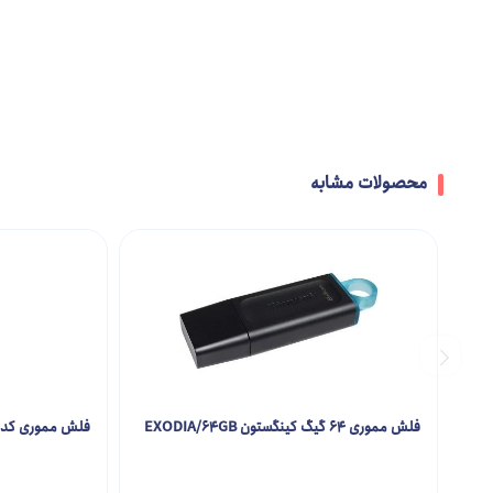
محصولات مشابه
فلش مموری 64 گیگ کینگستون EXODIA/64GB
فلش مموری کداک  K802 64GB