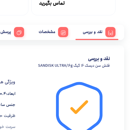
تماس بگیرید
نقد و بررسی
مشخصات
پرسش و
نقد و بررسی
فلش سن دیسک 16 گیگ SANDISK ULTRA/16g
ویژگی ها
ابعاد:10.4 × 21.5 × 56 میلی متر
جنس ساخ
ظرفیت حافظه:16 
سرعت خواندن