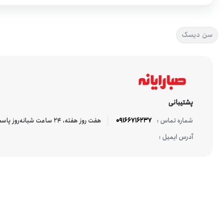
سن دیسک
پشتیبانی
09166716237
هفت روز هفته، ۲۴ ساعت شبانه‌روز پاسخگوی شما هستیم.
شماره تماس :
آدرس ایمیل :