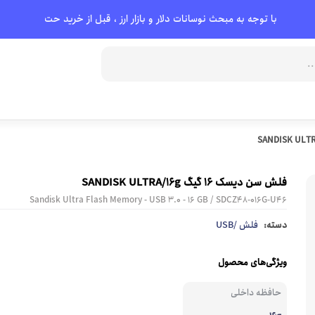
با توجه به مبحث نوسانات دلار و بازار ارز ، قبل از خرید حتماً با پشت
دی وی دی رایتر
کیبورد بی سیم
کیف و باکس هارد
دانگل شبکه
فن و خنک کننده
کیبورد گیمینگ
CD - DVD و لوازم جانبی
لوازم جانبی 
فلش سن دیسک 16 گیگ SANDISK ULTRA/16g
موس
تجهیزات ذخیره سازی
مودم و تجهیزات شبکه
Sandisk Ultra Flash Memory - USB 3.0 - 16 GB / SDCZ48-016G-U46
کابل و تبد
دسته:
فلش /USB
موس گیمینگ
فلش ( یو اس پی )
مودم
کابل تبدیل HDMI
موس بی سیم
رم گوشی و دوربین
اکسس پوینت
کابل تبدیل DP
ویژگی‌های محصول
موس با سیم
هارد اکسترنال
روتر
کابل تبدیل AUX
حافظه داخلی
موس پد
هارد اینترنال ( HDD )
سوییچ شبکه
کابل تبدیل VGA