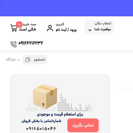
انتخاب مکان
0
سبد خرید
کاربری
خالی است
موقعیت شما
ورود / ثبت نام
09166716237
0 دیدگاه
نامعلوم
کابل و تبدیل USB
پاوربانک
شبکه
هاب USB
نرم افزار و بازی
یلات صوتی و تصویری
کابل پرینتر
نرم افزار حسابداری
کابل تبدیل و برق لپ تاپ و کامپیوتر
سیستم عامل
کابل افزایش طول USB
برای استعلام قیمت و موجودی
شماره‌تماس‌ با‌ بخش فروش
پرینتر ها
تماس بگیرید
09165015046