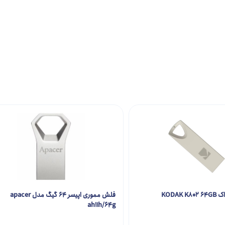
KODAK
فلش مموری اپیسر 64 گیگ مدل apacer
ah11h/64g