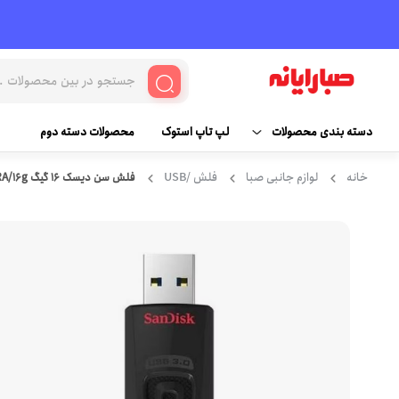
دسته بندی محصولات
لپ تاپ استوک
محصولات دسته دوم
خانه
لوازم جانبی صبا
فلش /USB
فلش سن دیسک 16 گیگ SANDISK ULTRA/16g
کامپیوتر
قطعات و سخت افزار
مانیتور
لپ تاپ و لوازم جانبی
مادربرد
لوازم جانبی کامپیوتر
پردازنده (سی پی یو)
کنسول بازی و لوازم جانبی
رم
پاور ( منبع تغذیه )
هارد